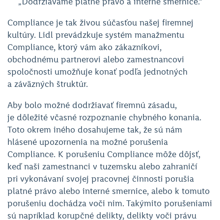
„Dodržiavame platné právo a interné smernice.“
Compliance je tak živou súčasťou našej firemnej
kultúry. Lidl prevádzkuje systém manažmentu
Compliance, ktorý vám ako zákazníkovi,
obchodnému partnerovi alebo zamestnancovi
spoločnosti umožňuje konať podľa jednotných
a záväzných štruktúr.
Aby bolo možné dodržiavať firemnú zásadu,
je dôležité včasné rozpoznanie chybného konania.
Toto okrem iného dosahujeme tak, že sú nám
hlásené upozornenia na možné porušenia
Compliance. K porušeniu Compliance môže dôjsť,
keď naši zamestnanci v tuzemsku alebo zahraničí
pri vykonávaní svojej pracovnej činnosti porušia
platné právo alebo interné smernice, alebo k tomuto
porušeniu dochádza voči nim. Takýmito porušeniami
sú napríklad korupčné delikty, delikty voči právu