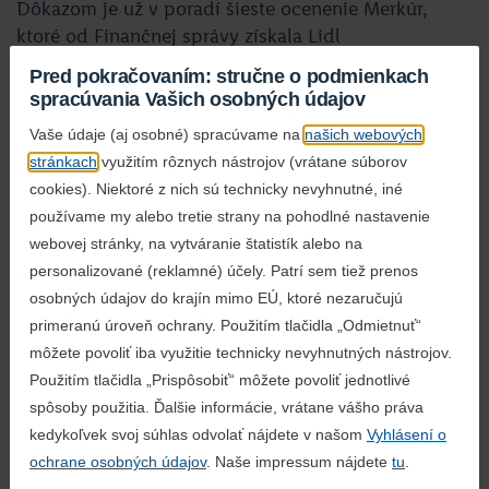
Dôkazom je už v poradí šieste ocenenie Merkúr,
ktoré od Finančnej správy získala Lidl
prostredníctvom spoločnosti CE Beteiligungs-GmbH.
Pred pokračovaním: stručne o podmienkach
Tradícia tohto ocenenia siaha do roku 2013 a Lidl ho
spracúvania Vašich osobných údajov
získal už po šiesty raz. Merkúr sa udeľuje nielen
Vaše údaje (aj osobné) spracúvame na
našich webových
na základe výšky dane, ale aj za dobrú daňovú
stránkach
využitím rôznych nástrojov (vrátane súborov
disciplínu.
cookies). Niektoré z nich sú technicky nevyhnutné, iné
Lidl Slovenská republika zaplatil v obchodnom
používame my alebo tretie strany na pohodlné nastavenie
roku 2019 (marec 2019 – február 2020) do štátneho
webovej stránky, na vytváranie štatistík alebo na
rozpočtu korporátnu daň vo výške takmer 24 000
personalizované (reklamné) účely. Patrí sem tiež prenos
0000 €. Inak povedané, ide takmer o 1% z celej
osobných údajov do krajín mimo EÚ, ktoré nezaručujú
vybranej dane z príjmov právnických osôb
primeranú úroveň ochrany. Použitím tlačidla „Odmietnuť“
na Slovensku.
môžete povoliť iba využitie technicky nevyhnutných nástrojov.
Použitím tlačidla „Prispôsobiť“ môžete povoliť jednotlivé
„Sme firmou, ktorá zásobuje obyvateľov Slovenska
spôsoby použitia. Ďalšie informácie, vrátane vášho práva
potravinami, ktorá zamestnáva Slovákov, ktorá
kedykoľvek svoj súhlas odvolať nájdete v našom
Vyhlásení o
na Slovensku realizuje projekty spoločenskej
ochrane osobných údajov
. Naše impressum nájdete
tu
.
zodpovednosti v hodnote miliónov eur ročne a ktorá