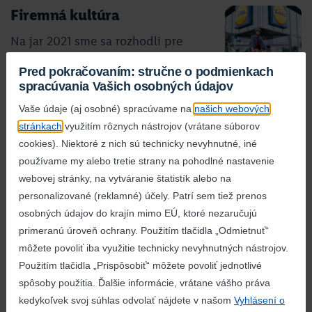
Firemná kultúra
Na jar 2021 sme sa rozhodli pre
veľký krok vpred. Celá spoločnosť
Pred pokračovaním: stručne o podmienkach
sme sa vydali na cestu, počas ktorej upgradeujeme
spracúvania Vašich osobných údajov
našu Firemnú kultúru.
Vaše údaje (aj osobné) spracúvame na
našich webových
detail aktivity
stránkach
využitím rôznych nástrojov (vrátane súborov
cookies). Niektoré z nich sú technicky nevyhnutné, iné
používame my alebo tretie strany na pohodlné nastavenie
webovej stránky, na vytváranie štatistík alebo na
Naše princípy spoločenskej
personalizované (reklamné) účely. Patrí sem tiež prenos
zodpovednosti
osobných údajov do krajín mimo EÚ, ktoré nezaručujú
Textílie a obuv ktoré predávame
primeranú úroveň ochrany. Použitím tlačidla „Odmietnuť“
neobsahujú žiadne nebezpečné látky a naše
môžete povoliť iba využitie technicky nevyhnutných nástrojov.
športové a funkčné oblečenie využíva biologicky
Použitím tlačidla „Prispôsobiť“ môžete povoliť jednotlivé
rozložiteľné materiály.
spôsoby použitia. Ďalšie informácie, vrátane vášho práva
kedykoľvek svoj súhlas odvolať nájdete v našom
Vyhlásení o
detail aktivity