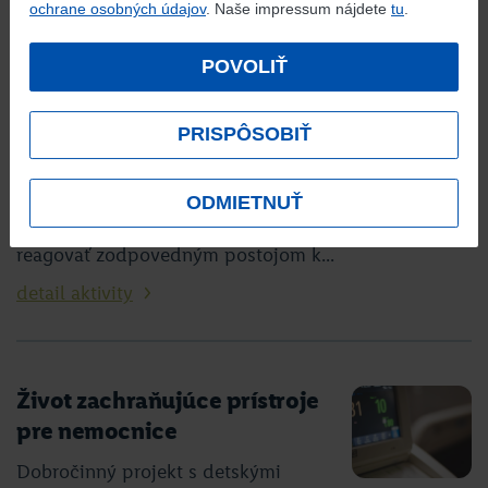
ochrane osobných údajov
. Naše impressum nájdete
tu
.
POVOLIŤ
Udržateľná výstavba a
prevádzka
PRISPÔSOBIŤ
Neustále napredujeme
v modernizácii našich budov, sledujeme aktuálne
ODMIETNUŤ
svetové trendy a snažíme sa na ne proaktívne
reagovať zodpovedným postojom k...
detail aktivity
Život zachraňujúce prístroje
pre nemocnice
Dobročinný projekt s detskými