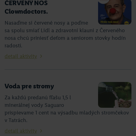
ČERVENÝ NOS
Clowndoctors.
Nasaďme si červené nosy a poďme
sa spolu smiať Lidl a zdravotní klauni z Červeného
nosa chcú priniesť deťom a seniorom stovky hodín
radosti.
detail aktivity
Voda pre stromy
Za každú predanú fľašu 1,5 l
minerálnej vody Saguaro
prispievame 1 cent na výsadbu mladých stromčekov
v Tatrách.
detail aktivity