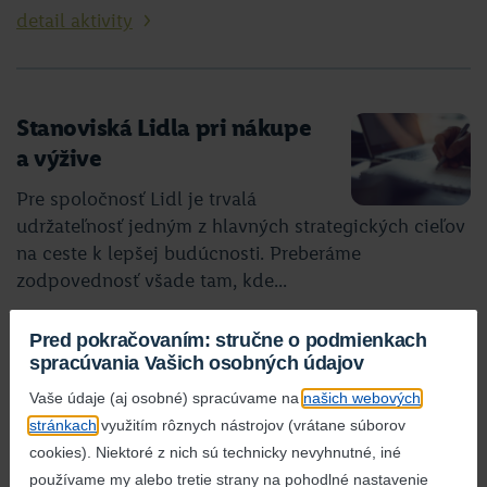
detail aktivity
Stanoviská Lidla pri nákupe
a výžive
Pre spoločnosť Lidl je trvalá
udržateľnosť jedným z hlavných strategických cieľov
na ceste k lepšej budúcnosti. Preberáme
zodpovednosť všade tam, kde...
detail aktivity
Pred pokračovaním: stručne o podmienkach
spracúvania Vašich osobných údajov
Vaše údaje (aj osobné) spracúvame na
našich webových
Spravodlivá odmena
stránkach
využitím rôznych nástrojov (vrátane súborov
cookies). Niektoré z nich sú technicky nevyhnutné, iné
Dávame prácu viac ako 5500
používame my alebo tretie strany na pohodlné nastavenie