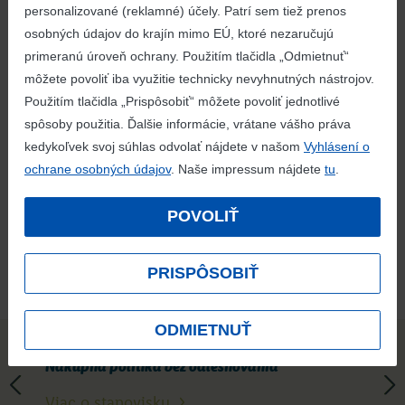
personalizované (reklamné) účely. Patrí sem tiež prenos
osobných údajov do krajín mimo EÚ, ktoré nezaručujú
primeranú úroveň ochrany. Použitím tlačidla „Odmietnuť“
môžete povoliť iba využitie technicky nevyhnutných nástrojov.
Zachovanie biodiverzity
Použitím tlačidla „Prispôsobiť“ môžete povoliť jednotlivé
Sme si vedomí, ako veľmi
spôsoby použitia. Ďalšie informácie, vrátane vášho práva
je dôležitá biodiverzita a keďže ju
kedykoľvek svoj súhlas odvolať nájdete v našom
Vyhlásení o
ako poskytovateľ potravín ovplyvňujeme, k jej
ochrane osobných údajov
. Naše impressum nájdete
tu
.
zachovaniu sa staviame čo...
POVOLIŤ
detail aktivity
PRISPÔSOBIŤ
ODMIETNUŤ
Nákupná politika bez odlesňovania
Viac o stanovisku