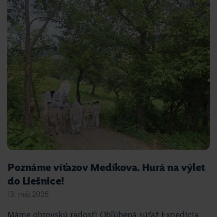
Poznáme víťazov Medíkova. Hurá na výlet
do Liešnice!
13. máj 2026
Máme obrovskú radosť! Obľúbená súťaž Expedícia