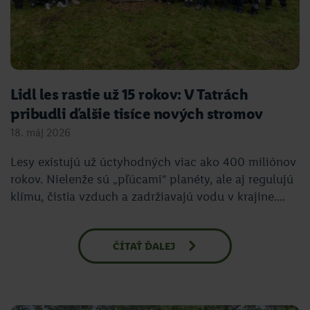
Lidl les rastie už 15 rokov: V Tatrách
pribudli ďalšie tisíce nových stromov
18. máj 2026
Lesy existujú už úctyhodných viac ako 400 miliónov
rokov. Nielenže sú „pľúcami“ planéty, ale aj regulujú
klímu, čistia vzduch a zadržiavajú vodu v krajine....
ČÍTAŤ ĎALEJ