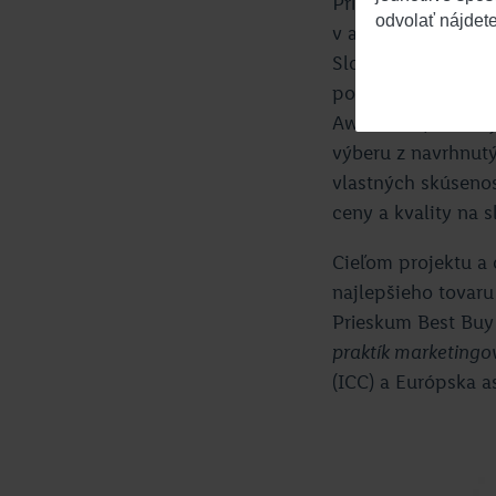
Prieskum Best Buy
odvolať nájdet
v apríli a októbri
Slovenska nad 15 r
použitím metódy 
Awareness). Otázky
výberu z navrhnut
vlastných skúsenos
ceny a kvality na 
Cieľom projektu a 
najlepšieho tovar
Prieskum Best Buy 
praktík marketing
(ICC) a Európska 