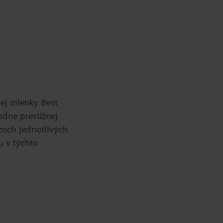
nej mienky Best
odne prestížnej
zoch jednotlivých
u v týchto