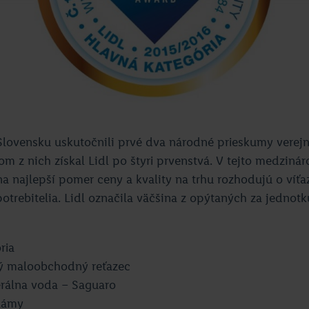
Slovensku uskutočnili prvé dva národné prieskumy verej
m z nich získal Lidl po štyri prvenstvá. V tejto medzinár
a najlepší pomer ceny a kvality na trhu rozhodujú o víťa
potrebitelia. Lidl označila väčšina z opýtaných za jednotk
ria
 maloobchodný reťazec
erálna voda – Saguaro
lámy