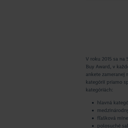
V roku 2015 sa na 
Buy Award, v každo
ankete zameranej n
kategórií priamo s
kategóriách:
hlavná kategó
medzinárodný
fľašková min
polosuché sa