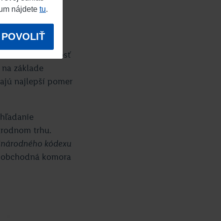
och vlnách –
sum nájdete
tu
.
i občania
vého dotazníka
POVOLIŤ
 Deep Mind
eda nemali možnosť
 na základe
kajú najlepší pomer
 hľadanie
árodnom trhu.
národného kódexu
ná obchodná komora