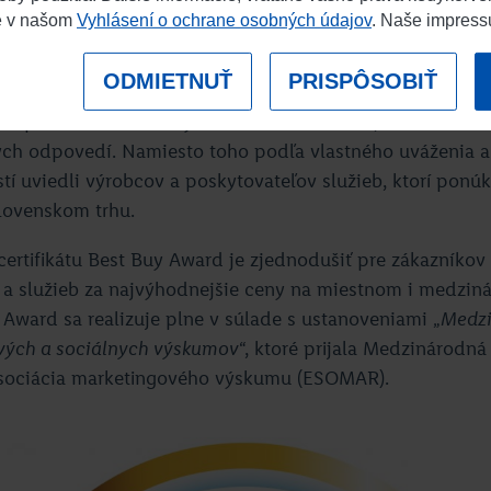
 Award 2015/2016 sa na území Slovenska realizoval v dv
e v našom
Vyhlásení o ochrane osobných údajov
. Naše impres
 2015 – vždy na vzorke 1200 opýtaných. Respondentmi bol
okov. Prieskum sa uskutočnil prostredníctvom interneto
ODMIETNUŤ
PRISPÔSOBIŤ
CAWI – DEEPMA (Computer Assisted Web Interviewing –
 v prieskume Best Buy Award boli otvorené, účastníci t
ých odpovedí. Namiesto toho podľa vlastného uváženia a
tí uviedli výrobcov a poskytovateľov služieb, ktorí ponú
slovenskom trhu.
certifikátu Best Buy Award je zjednodušiť pre zákazníkov
u a služieb za najvýhodnejšie ceny na miestnom i medzin
Award sa realizuje plne v súlade s ustanoveniami „
Medzi
ových a sociálnych výskumov
“, ktoré prijala Medzinárod
asociácia marketingového výskumu (ESOMAR).