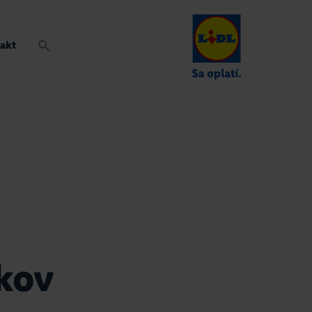
akt
kov