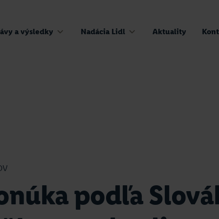
ávy a výsledky
Nadácia Lidl
Aktuality
Kont
OV
ponúka podľa Slová